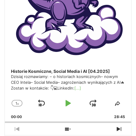
Historie Kosmiczne, Social Media i AI [04.2025]
Dzisiaj rozmawiamy: – o historiach kosmicznych– nowym
CEO Intela– Social Media– zagrożeniach wynikających z AI🔥
Zostan w kontakcie: 👇💻LinkedIn:
[...]
1
x
Skip
Play
Jump
Change
Share
Playback
This
Backward
Pause
Forward
00:00
Rate
28:45
Episo
Previous
Show
Next