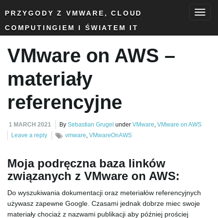
PRZYGODY Z VMWARE, CLOUD
COMPUTINGIEM I ŚWIATEM IT
T
VMware on AWS –
o
materiały
referencyjne
g
1 MARCH 2021
By
Sebastian Grugel
under
VMware
,
VMware on AWS
Leave a reply
vmware
,
VMwareOnAWS
g
Moja podręczna baza linków
związanych z VMware on AWS:
Do wyszukiwania dokumentacji oraz meteriałów referencyjnych
l
używasz zapewne Google. Czasami jednak dobrze miec swoje
materiały chociaż z nazwami publikacji aby później prościej