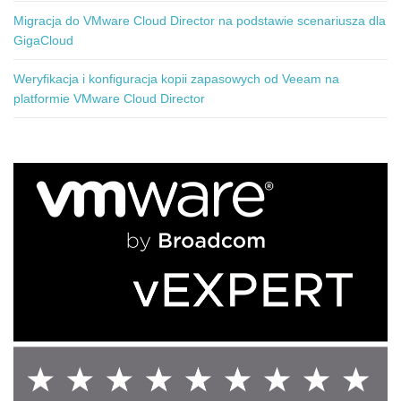
Migracja do VMware Cloud Director na podstawie scenariusza dla
GigaCloud
Weryfikacja i konfiguracja kopii zapasowych od Veeam na
platformie VMware Cloud Director