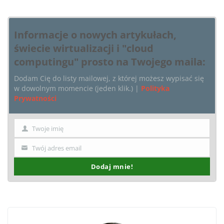
Informacje o nowych artykułach,
świecie wirtualizacji i "cloud
computingu" prosto na Twojego maila:
Dodam Cię do listy mailowej, z której możesz wypisać się
w dowolnym momencie (jeden klik.) |
Polityka
Prywatności
Twoje imię
Imię
Twój adres email
Twój
email
Dodaj mnie!