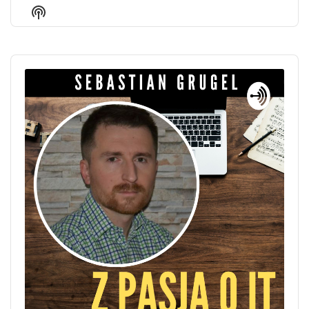
Episode
Episodes
Episo
Show
List
Podcast
Information
Audio
Player