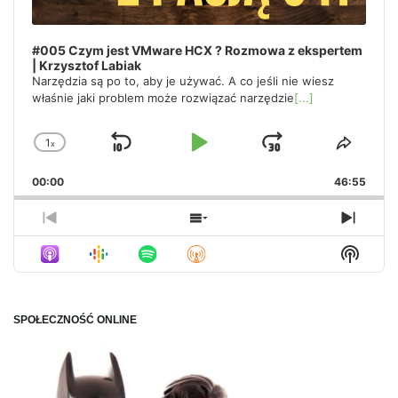
#005 Czym jest VMware HCX ? Rozmowa z ekspertem
| Krzysztof Labiak
Narzędzia są po to, aby je używać. A co jeśli nie wiesz
właśnie jaki problem może rozwiązać narzędzie
[...]
1
x
Skip
Play
Jump
Change
Share
Playback
This
Backward
Pause
Forward
00:00
Rate
46:55
Episo
Previous
Show
Next
Episode
Episodes
Episo
Show
List
Podca
Inform
SPOŁECZNOŚĆ ONLINE