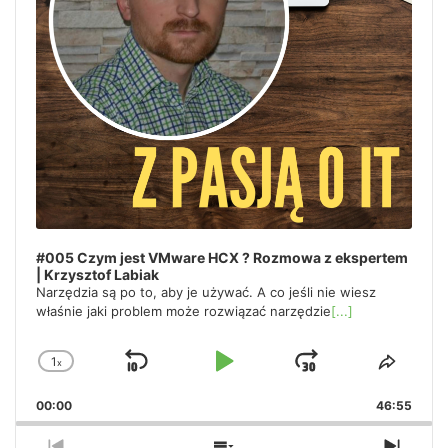
#005 Czym jest VMware HCX ? Rozmowa z ekspertem
| Krzysztof Labiak
Narzędzia są po to, aby je używać. A co jeśli nie wiesz
właśnie jaki problem może rozwiązać narzędzie
[...]
1
x
Skip
Play
Jump
Change
Share
Playback
This
Backward
Pause
Forward
00:00
Rate
46:55
Episo