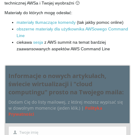
technicznej AWSa i Twojej wyobraźni 🙂
Materiały do których mogę odesłać:
materiały tłumaczące komendy
(tak jakby pomoc online)
obszerne materiały dla użytkownika AWSowego Command
Line
ciekawa
sesja
z AWS summit na temat bardziej
zaawansowanych aspektów AWS Command Line
Informacje o nowych artykułach,
świecie wirtualizacji i "cloud
computingu" prosto na Twojego maila:
Dodam Cię do listy mailowej, z której możesz wypisać się
w dowolnym momencie (jeden klik.) |
Polityka
Prywatności
Twoje imię
Imię