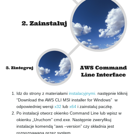
e
n
a
v
Idz do strony z materiałami
instalacyjnymi.
następnie kliknij
“Download the AWS CLI MSI installer for Windows” w
odpowiedniej wersji
x32
lub
x64
i zainstaluj paczkę.
i
Po instalacji otworz okienko Command Line lub wpisz w
okienku „Uruchom” cmd.exe. Następnie zweryfikuj
instalacje komendą “aws –version” czy składnia jest
rozpoznawana przez system