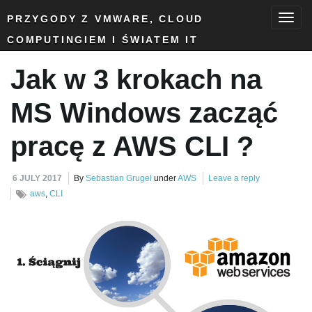
PRZYGODY Z VMWARE, CLOUD
COMPUTINGIEM I ŚWIATEM IT
T
Jak w 3 krokach na
o
MS Windows zacząć
pracę z AWS CLI ?
g
6 JULY 2017
By
Sebastian Grugel
under
AWS
Leave a reply
aws
,
CLI
g
l