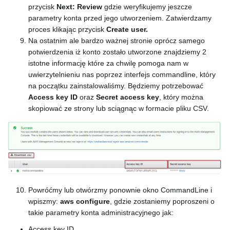
przycisk
Next: Review
gdzie weryfikujemy jeszcze
parametry konta przed jego utworzeniem. Zatwierdzamy
proces klikając przycisk
Create user.
Na ostatnim ale bardzo ważnej stronie oprócz samego
potwierdzenia iż konto zostało utworzone znajdziemy 2
istotne informację które za chwilę pomoga nam w
uwierzytelnieniu nas poprzez interfejs commandline, który
na początku zainstalowaliśmy. Będziemy potrzebować
Access key ID
oraz
Secret access key
, który można
skopiować ze strony lub sciągnąc w formacie pliku CSV.
Powróćmy lub otwórzmy ponownie okno CommandLine i
wpiszmy:
aws configure
, gdzie zostaniemy poproszeni o
takie parametry konta administracyjnego jak:
Access key ID