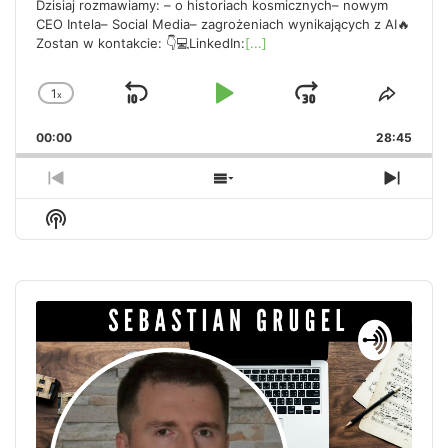
Dzisiaj rozmawiamy: – o historiach kosmicznych– nowym
CEO Intela– Social Media– zagrożeniach wynikających z AI🔥
Zostan w kontakcie: 👇💻LinkedIn:
[...]
1
x
Skip
Play
Jump
Change
Share
Playback
This
Backward
Pause
Forward
00:00
Rate
28:45
Episo
Previous
Show
Next
Episode
Episodes
Episo
Show
List
Podcast
Information
Audio
Player