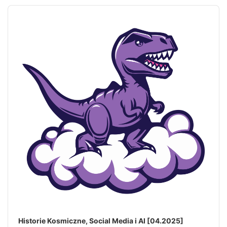
Audio
h
Player
k
e
y
w
o
r
d
Historie Kosmiczne, Social Media i AI [04.2025]