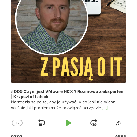
#005 Czym jest VMware HCX ? Rozmowa z ekspertem
| Krzysztof Labiak
Narzędzia są po to, aby je używać. A co jeśli nie wiesz
właśnie jaki problem może rozwiązać narzędzie
[...]
1
x
Skip
Play
Jump
Change
Share
Playback
This
Backward
Pause
Forward
00:00
46:55