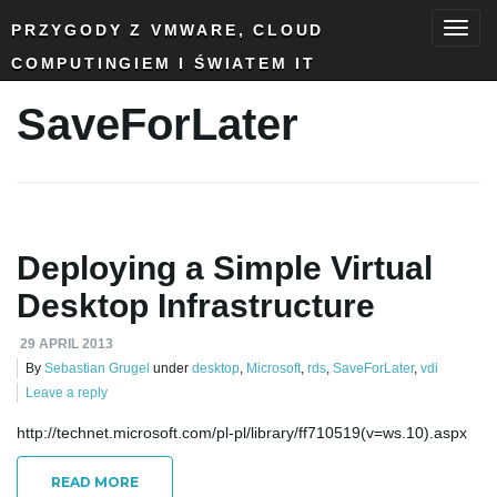
PRZYGODY Z VMWARE, CLOUD
COMPUTINGIEM I ŚWIATEM IT
T
SaveForLater
o
g
Deploying a Simple Virtual
Desktop Infrastructure
29 APRIL 2013
g
By
Sebastian Grugel
under
desktop
,
Microsoft
,
rds
,
SaveForLater
,
vdi
Leave a reply
http://technet.microsoft.com/pl-pl/library/ff710519(v=ws.10).aspx
l
READ MORE