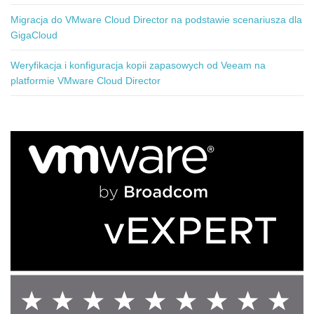
Migracja do VMware Cloud Director na podstawie scenariusza dla
GigaCloud
Weryfikacja i konfiguracja kopii zapasowych od Veeam na
platformie VMware Cloud Director