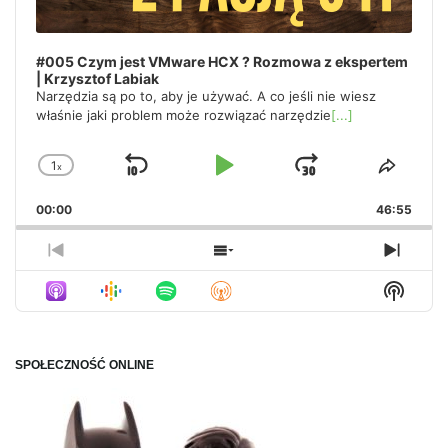
#005 Czym jest VMware HCX ? Rozmowa z ekspertem
| Krzysztof Labiak
Narzędzia są po to, aby je używać. A co jeśli nie wiesz
właśnie jaki problem może rozwiązać narzędzie
[...]
1
x
Skip
Play
Jump
Change
Share
Playback
This
Backward
Pause
Forward
00:00
Rate
46:55
Episo
Previous
Show
Next
Episode
Episodes
Episo
Show
List
Podca
Inform
SPOŁECZNOŚĆ ONLINE