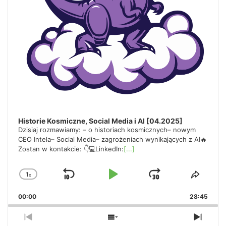
g
a
t
Historie Kosmiczne, Social Media i AI [04.2025]
Dzisiaj rozmawiamy: – o historiach kosmicznych– nowym
i
CEO Intela– Social Media– zagrożeniach wynikających z AI🔥
Zostan w kontakcie: 👇💻LinkedIn:
[...]
1
x
Skip
Play
Jump
Change
Share
o
Playback
This
Backward
Pause
Forward
00:00
Rate
28:45
Episo
Previous
Show
Next
n