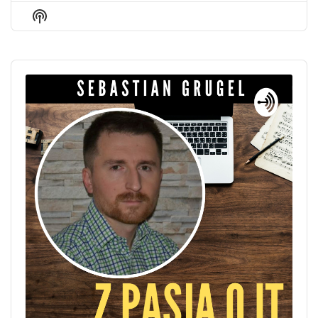
Episode
Episodes
Episo
Show
List
Podcast
Information
Audio
Player