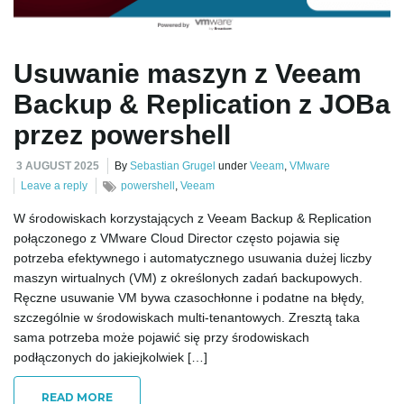
e
Usuwanie maszyn z Veeam
Backup & Replication z JOBa
n
przez powershell
3 AUGUST 2025
By
Sebastian Grugel
under
Veeam
,
VMware
a
Leave a reply
powershell
,
Veeam
W środowiskach korzystających z Veeam Backup & Replication
połączonego z VMware Cloud Director często pojawia się
potrzeba efektywnego i automatycznego usuwania dużej liczby
v
maszyn wirtualnych (VM) z określonych zadań backupowych.
Ręczne usuwanie VM bywa czasochłonne i podatne na błędy,
szczególnie w środowiskach multi-tenantowych. Zresztą taka
sama potrzeba może pojawić się przy środowiskach
i
podłączonych do jakiejkolwiek […]
READ MORE