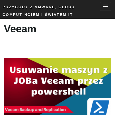
PRZYGODY Z VMWARE, CLOUD
COMPUTINGIEM I ŚWIATEM IT
T
Veeam
o
g
g
l