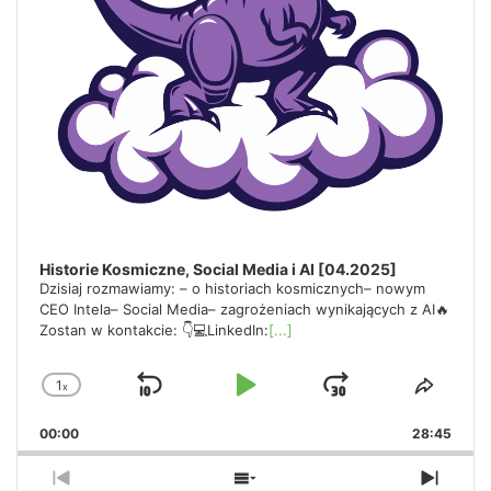
Historie Kosmiczne, Social Media i AI [04.2025]
Dzisiaj rozmawiamy: – o historiach kosmicznych– nowym
CEO Intela– Social Media– zagrożeniach wynikających z AI🔥
Zostan w kontakcie: 👇💻LinkedIn:
[...]
1
x
Skip
Play
Jump
Change
Share
Playback
This
Backward
Pause
Forward
00:00
Rate
28:45
Episo
Previous
Show
Next