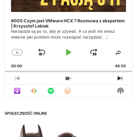
#005 Czym jest VMware HCX ? Rozmowa z ekspertem
| Krzysztof Labiak
Narzędzia są po to, aby je używać. A co jeśli nie wiesz
właśnie jaki problem może rozwiązać narzędzie
[...]
1
x
Skip
Play
Jump
Change
Share
Playback
This
Backward
Pause
Forward
00:00
Rate
46:55
Episo
Previous
Show
Next
Episode
Episodes
Episo
Show
List
Podca
Inform
SPOŁECZNOŚĆ ONLINE