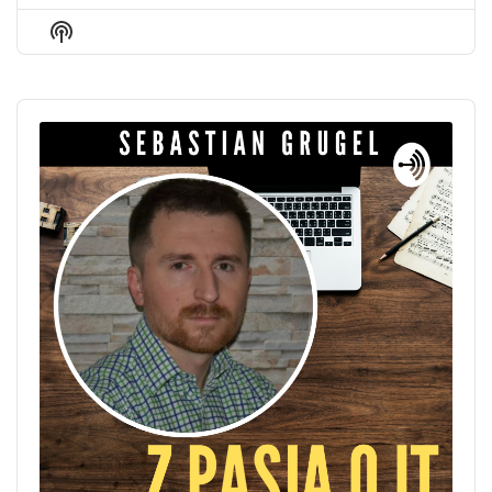
Episode
Episodes
Episo
Show
List
Podcast
Information
Audio
Player