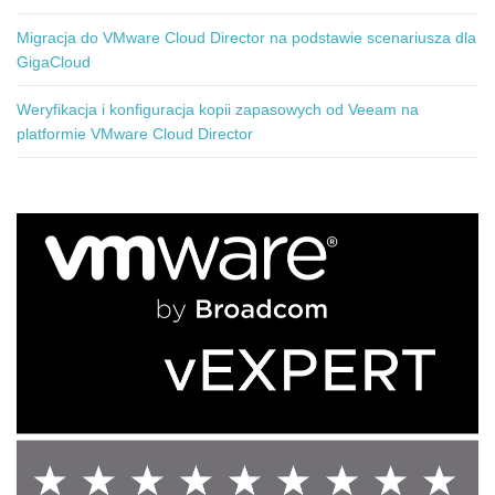
Migracja do VMware Cloud Director na podstawie scenariusza dla
GigaCloud
Weryfikacja i konfiguracja kopii zapasowych od Veeam na
platformie VMware Cloud Director