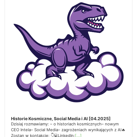
g
e
y
w
o
a
r
d
t
i
o
Historie Kosmiczne, Social Media i AI [04.2025]
Dzisiaj rozmawiamy: – o historiach kosmicznych– nowym
CEO Intela– Social Media– zagrożeniach wynikających z AI🔥
n
Zostan w kontakcie: 👇💻LinkedIn:
[...]