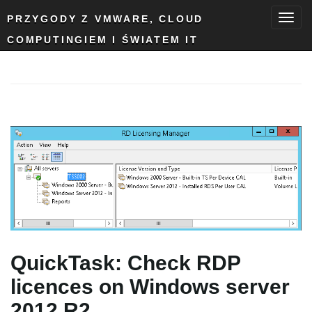
PRZYGODY Z VMWARE, CLOUD
COMPUTINGIEM I ŚWIATEM IT
T
o
g
g
QuickTask: Check RDP
l
licences on Windows server
2012 R2