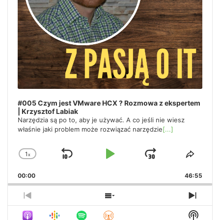
#005 Czym jest VMware HCX ? Rozmowa z ekspertem
| Krzysztof Labiak
Narzędzia są po to, aby je używać. A co jeśli nie wiesz
właśnie jaki problem może rozwiązać narzędzie
[...]
1
x
Skip
Play
Jump
Change
Share
Playback
This
Backward
Pause
Forward
00:00
Rate
46:55
Episo
Previous
Show
Next
Episode
Episodes
Episo
Show
List