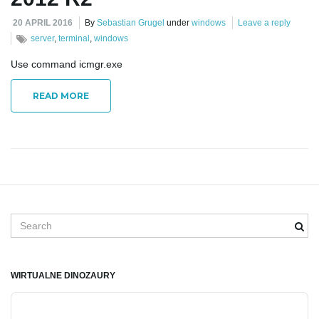
20 APRIL 2016
By
Sebastian Grugel
under
windows
Leave a reply
e
server
,
terminal
,
windows
Use command icmgr.exe
n
READ MORE
a
v
S
e
a
r
i
WIRTUALNE DINOZAURY
c
Audio
h
Player
k