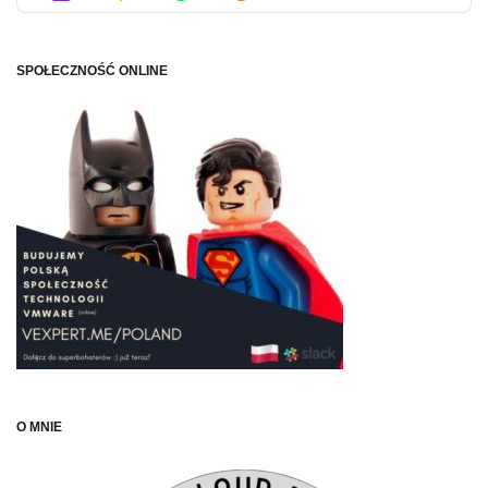
Podca
Inform
SPOŁECZNOŚĆ ONLINE
O MNIE