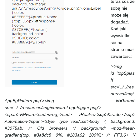
teraz coś ze
sobą nie
może się
dogadać.
Kod jaki
wyswietlał
się na
stronie miał
zawartość:
“<img
id=’topSplas
h’
src=’../../res
ources/img/
AppBgPattern.png’><img id=’brand’
src=’../../resources/img/vmwareLogoBigger.png’>
<span>VMware<sup>&reg;</sup> vRealize<sup>&trade;</sup>
Automation</span><style type=’text/css’>body { background:
#3075ab; /* Old browsers */ background: -moz-linear-
gradient(top, #3a8dc8 0%, #183a62 100%); /* FF3.6+ */