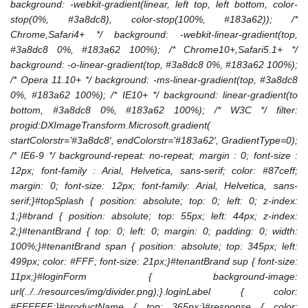
background: -webkit-gradient(linear, left top, left bottom, color-
stop(0%, #3a8dc8), color-stop(100%, #183a62)); /*
Chrome,Safari4+ */ background: -webkit-linear-gradient(top,
#3a8dc8 0%, #183a62 100%); /* Chrome10+,Safari5.1+ */
background: -o-linear-gradient(top, #3a8dc8 0%, #183a62 100%);
/* Opera 11.10+ */ background: -ms-linear-gradient(top, #3a8dc8
0%, #183a62 100%); /* IE10+ */ background: linear-gradient(to
bottom, #3a8dc8 0%, #183a62 100%); /* W3C */ filter:
progid:DXImageTransform.Microsoft.gradient(
startColorstr=’#3a8dc8′, endColorstr=’#183a62′, GradientType=0);
/* IE6-9 */ background-repeat: no-repeat; margin : 0; font-size :
12px; font-family : Arial, Helvetica, sans-serif; color: #87ceff;
margin: 0; font-size: 12px; font-family: Arial, Helvetica, sans-
serif;}#topSplash { position: absolute; top: 0; left: 0; z-index:
1;}#brand { position: absolute; top: 55px; left: 44px; z-index:
2;}#tenantBrand { top: 0; left: 0; margin: 0; padding: 0; width:
100%;}#tenantBrand span { position: absolute; top: 345px; left:
499px; color: #FFF; font-size: 21px;}#tenantBrand sup { font-size:
11px;}#loginForm { background-image:
url(../../resources/img/divider.png);}.loginLabel { color:
#FFFFFF;}#productName { top: 365px;}#response { color: