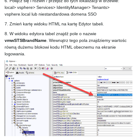
6. Połącz się i rozwiń / przejdź do tych lokalizacji w drzewie:
local> vsphere> Services> IdentityManager> Tenants>
vsphere.local lub niestandardowa domena SSO
7. Zmień kartę widoku HTML na kartę Edytor tabeli.
8. W widoku edytora tabel znajdź pole o nazwie
vmwSTSBrandName
. Wewnątrz tego pola znajdziemy wartośc
równą dużemu blokowi kodu HTML obecnemu na ekranie
logowania.