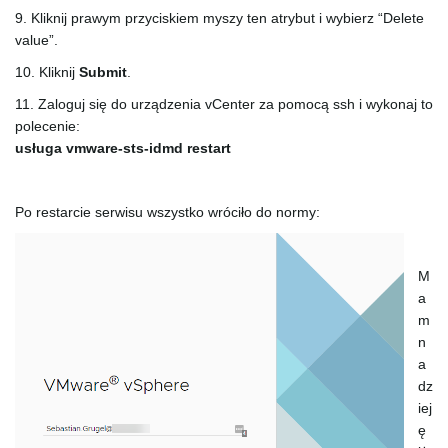
9. Kliknij prawym przyciskiem myszy ten atrybut i wybierz “Delete
value”.
10. Kliknij
Submit
.
11. Zaloguj się do urządzenia vCenter za pomocą ssh i wykonaj to
polecenie:
usługa vmware-sts-idmd restart
Po restarcie serwisu wszystko wróciło do normy:
M
a
m
n
a
dz
iej
ę