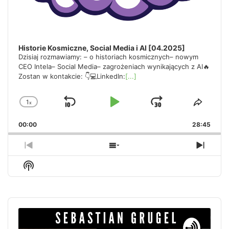
Historie Kosmiczne, Social Media i AI [04.2025]
Dzisiaj rozmawiamy: – o historiach kosmicznych– nowym
CEO Intela– Social Media– zagrożeniach wynikających z AI🔥
Zostan w kontakcie: 👇💻LinkedIn:
[...]
1
x
Skip
Play
Jump
Change
Share
Playback
This
Backward
Pause
Forward
00:00
Rate
28:45
Episo
Previous
Show
Next
Episode
Episodes
Episo
Show
List
Podcast
Information
Audio
Player