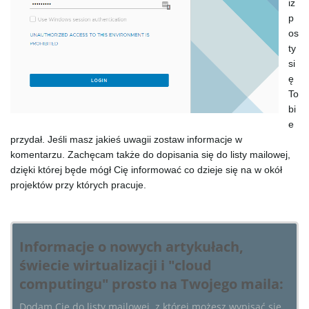
iż
p
os
ty
si
ę
To
bi
e
przydał. Jeśli masz jakieś uwagii zostaw informacje w
komentarzu. Zachęcam także do dopisania się do listy mailowej,
dzięki której będe mógł Cię informować co dzieje się na w okół
projektów przy których pracuje.
Informacje o nowych artykułach,
świecie wirtualizacji i "cloud
computingu" prosto na Twojego maila:
Dodam Cię do listy mailowej, z której możesz wypisać się