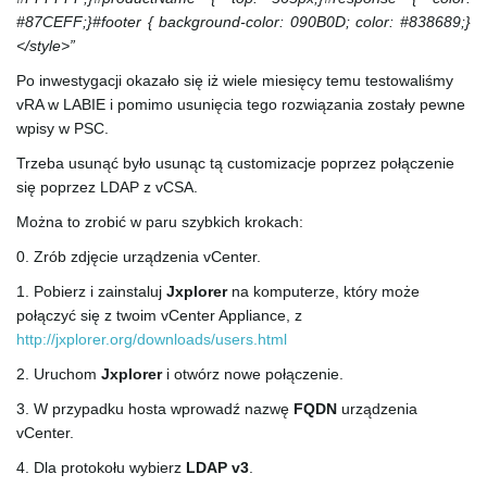
#87CEFF;}#footer { background-color: 090B0D; color: #838689;}
</style>”
Po inwestygacji okazało się iż wiele miesięcy temu testowaliśmy
vRA w LABIE i pomimo usunięcia tego rozwiązania zostały pewne
wpisy w PSC.
Trzeba usunąć było usunąc tą customizacje poprzez połączenie
się poprzez LDAP z vCSA.
Można to zrobić w paru szybkich krokach:
0. Zrób zdjęcie urządzenia vCenter.
1. Pobierz i zainstaluj
Jxplorer
na komputerze, który może
połączyć się z twoim vCenter Appliance, z
http://jxplorer.org/downloads/users.html
2. Uruchom
Jxplorer
i otwórz nowe połączenie.
3. W przypadku hosta wprowadź nazwę
FQDN
urządzenia
vCenter.
4. Dla protokołu wybierz
LDAP v3
.