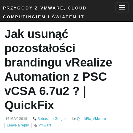
PRZYGODY Z VMWARE, CLOUD
COMPUTINGIEM I ŚWIATEM IT
T
Jak usunąć
o
pozostałości
brandingu vRealize
g
Automation z PSC
vCSA 6.7u2 ? |
g
QuickFix
l
16 MAY 2019
By
Sebastian Grugel
under
QuickFix
,
VMware
Leave a reply
vmware