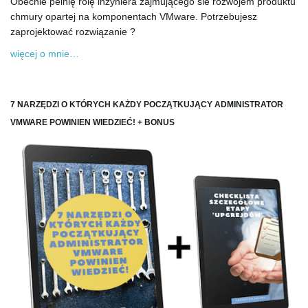
Obecnie pelnię rolę inzyniera zajmującego sie rozwojem produktu
chmury opartej na komponentach VMware. Potrzebujesz
zaprojektować rozwiązanie ?
więcej o mnie…
7 NARZĘDZI O KTÓRYCH KAŻDY POCZĄTKUJĄCY ADMINISTRATOR
VMWARE POWINIEN WIEDZIEĆ! + BONUS