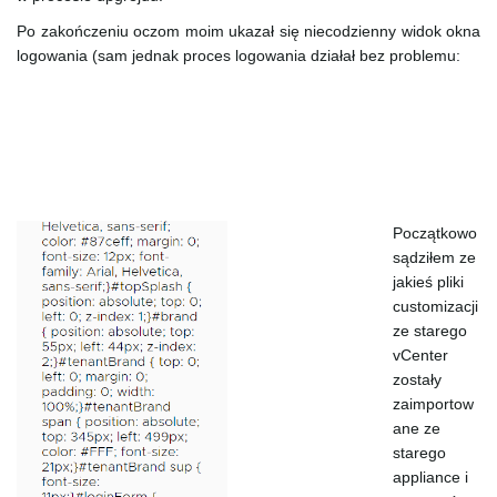
g
Po zakończeniu oczom moim ukazał się niecodzienny widok okna
logowania (sam jednak proces logowania działał bez problemu:
a
t
Początkowo
sądziłem ze
jakieś pliki
i
customizacji
ze starego
vCenter
zostały
o
zaimportow
ane ze
starego
appliance i
n