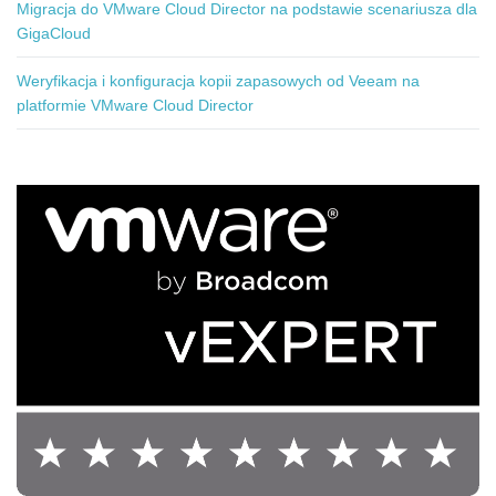
Migracja do VMware Cloud Director na podstawie scenariusza dla
GigaCloud
Weryfikacja i konfiguracja kopii zapasowych od Veeam na
platformie VMware Cloud Director