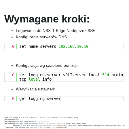
e
Wymagane kroki:
Logowanie do NSX-T Edge Nodeprzez SSH
n
Konfiguracja serwerów DNS
0
set name-servers
192.168
.
10.10
a
Konfiguracja wg szablonu poniżej:
0
set logging-server vRLIserver.local:
514
proto
tcp
level
info
v
Weryfikacja ustawień:
0
get logging-server
i