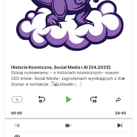
Historie Kosmiczne, Social Media i AI [04.2025]
Dzisiaj rozmawiamy: – o historiach kosmicznych– nowym
CEO Intela– Social Media– zagrożeniach wynikających z AI🔥
Zostan w kontakcie: 👇💻LinkedIn:
[...]
1
x
Skip
Play
Jump
Change
Share
Playback
This
Backward
Pause
Forward
00:00
Rate
28:45
Episo
Previous
Show
Next
Episode
Episodes
Episo