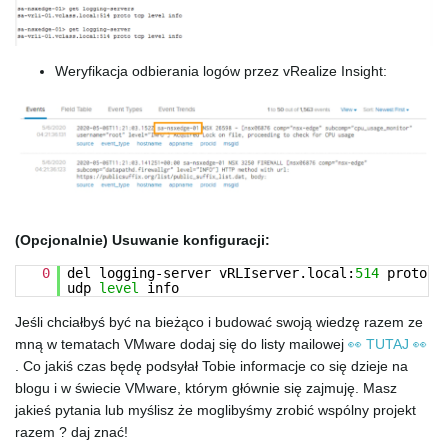
g
Weryfikacja odbierania logów przez vRealize Insight:
a
t
(Opcjonalnie) Usuwanie konfiguracji:
i
0
del logging-server vRLIserver.local:
514
proto
udp
level
info
Jeśli chciałbyś być na bieżąco i budować swoją wiedzę razem ze
mną w tematach VMware dodaj się do listy mailowej
👀 TUTAJ 👀
o
. Co jakiś czas będę podsyłał Tobie informacje co się dzieje na
blogu i w świecie VMware, którym głównie się zajmuję. Masz
jakieś pytania lub myślisz że moglibyśmy zrobić wspólny projekt
razem ? daj znać!
n