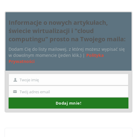
Informacje o nowych artykułach,
świecie wirtualizacji i "cloud
computingu" prosto na Twojego maila:
Dodam Cię do listy mailowej, z której możesz wypisać się
w dowolnym momencie (jeden klik.) |
Polityka
Prywatności
Twoje imię
Imię
Twój adres email
Twój
email
Dodaj mnie!