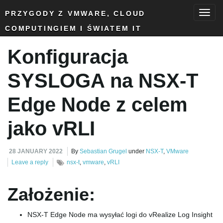
PRZYGODY Z VMWARE, CLOUD
COMPUTINGIEM I ŚWIATEM IT
T
Konfiguracja
o
SYSLOGA na NSX-T
Edge Node z celem
g
jako vRLI
28 JANUARY 2022
By
Sebastian Grugel
under
NSX-T
,
VMware
g
Leave a reply
nsx-t
,
vmware
,
vRLI
Założenie:
l
NSX-T Edge Node ma wysyłać logi do vRealize Log Insight