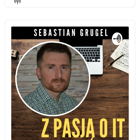
Show
List
Podcast
Information
Audio
Player