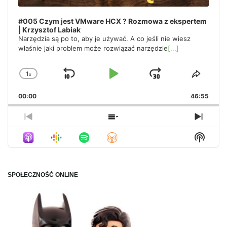
#005 Czym jest VMware HCX ? Rozmowa z ekspertem
| Krzysztof Labiak
Narzędzia są po to, aby je używać. A co jeśli nie wiesz
właśnie jaki problem może rozwiązać narzędzie
[...]
1
x
Skip
Play
Jump
Change
Share
Playback
This
Backward
Pause
Forward
00:00
Rate
46:55
Episo
Previous
Show
Next
Episode
Episodes
Episo
Show
List
Podca
Inform
SPOŁECZNOŚĆ ONLINE