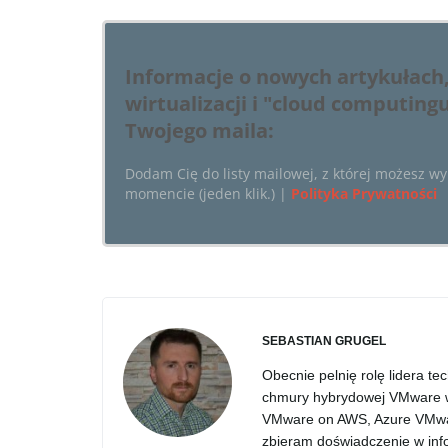
Informacje o nowych artykułach,
wirtualizacji i "cloud computing
Twojego maila:
Dodam Cię do listy mailowej, z której możesz w
momencie (jeden klik.) |
Polityka Prywatności
SEBASTIAN GRUGEL
Obecnie pelnię rolę lidera t
chmury hybrydowej VMware w N
VMware on AWS, Azure VMwar
zbieram doświadczenie w in