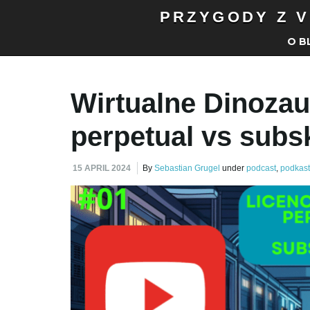
PRZYGODY Z V
O B
Wirtualne Dinozau
perpetual vs subs
15 APRIL 2024
By
Sebastian Grugel
under
podcast
,
podkast