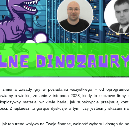
cji zmienia zasady gry w posiadaniu wszystkiego – od oprogramo
iamy o wielkiej zmianie z listopada 2023, kiedy to kluczowe firmy o
splozywny materiał wnikliwie bada, jak subskrypcje przejmują kont
ści. Znajdziesz tu gorące dyskusje o tym, czy jesteśmy skazani na
, jak ten trend wpływa na Twoje finanse, wolność wyboru i dostęp do n