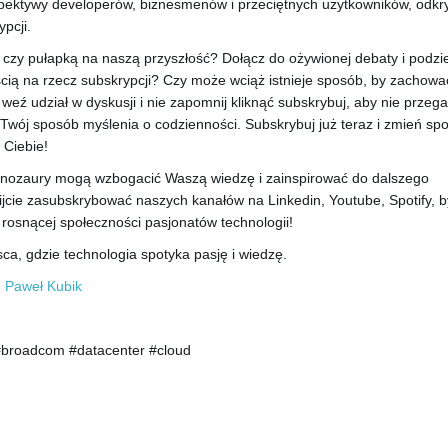
pektywy developerów, biznesmenów i przeciętnych użytkowników, odkr
ypcji.
zy pułapką na naszą przyszłość? Dołącz do ożywionej debaty i podzie
ścią na rzecz subskrypcji? Czy może wciąż istnieje sposób, by zachowa
eź udział w dyskusji i nie zapomnij kliknąć subskrybuj, aby nie przega
Twój sposób myślenia o codzienności. Subskrybuj już teraz i zmień sp
 Ciebie!
 Dinozaury mogą wzbogacić Waszą wiedzę i zainspirować do dalszego
jcie zasubskrybować naszych kanałów na Linkedin, Youtube, Spotify, b
rosnącej społeczności pasjonatów technologii!
a, gdzie technologia spotyka pasję i wiedzę.
,
Paweł Kubik
 #broadcom #datacenter #cloud