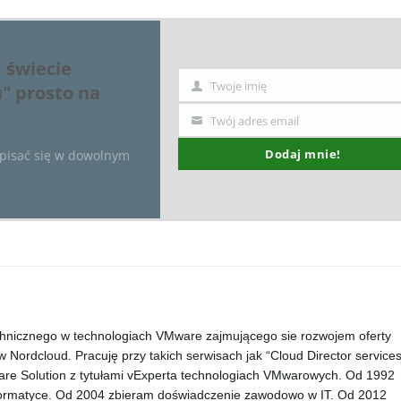
 świecie
Twoje imię
u" prosto na
Imię
Twój adres email
Twój
email
Dodaj mnie!
ypisać się w dowolnym
echnicznego w technologiach VMware zajmującego sie rozwojem oferty
ordcloud. Pracuję przy takich serwisach jak “Cloud Director services
e Solution z tytułami vExperta technologiach VMwarowych. Od 1992
formatyce. Od 2004 zbieram doświadczenie zawodowo w IT. Od 2012