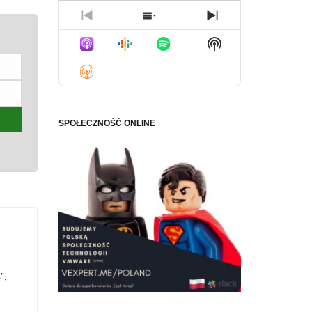
Previous
Show
Next
Episode
Episodes
Episode
Show
List
Podcast
Information
SPOŁECZNOŚĆ ONLINE
”,