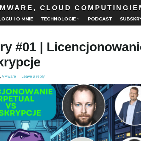
MWARE, CLOUD COMPUTINGIEM
LOGU I O MNIE
TECHNOLOGIE
PODCAST
SUBSKR
ry #01 | Licencjonowani
krypcje
,
VMware
Leave a reply