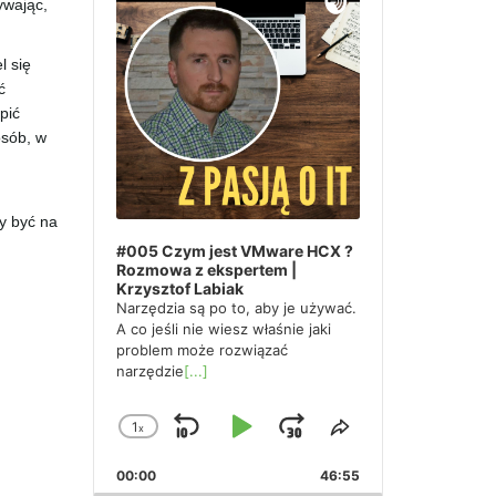
ywając,
l się
ć
pić
osób, w
y być na
#005 Czym jest VMware HCX ?
Rozmowa z ekspertem |
Krzysztof Labiak
Narzędzia są po to, aby je używać.
A co jeśli nie wiesz właśnie jaki
problem może rozwiązać
narzędzie
[...]
1
x
Skip
Play
Jump
Change
Share
Playback
This
Backward
Pause
Forward
00:00
Rate
46:55
Episode