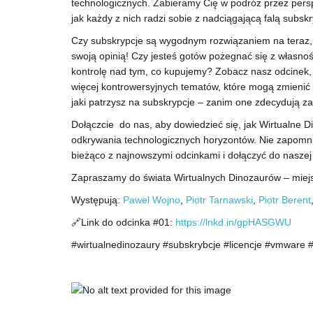
technologicznych. Zabieramy Cię w podróż przez pers
jak każdy z nich radzi sobie z nadciągającą falą subskr
Czy subskrypcje są wygodnym rozwiązaniem na teraz, c
swoją opinią! Czy jesteś gotów pożegnać się z własno
kontrolę nad tym, co kupujemy? Zobacz nasz odcinek, w
więcej kontrowersyjnych tematów, które mogą zmienić 
jaki patrzysz na subskrypcje – zanim one zdecydują za
Dołączcie do nas, aby dowiedzieć się, jak Wirtualne
odkrywania technologicznych horyzontów. Nie zapomni
bieżąco z najnowszymi odcinkami i dołączyć do naszej 
Zapraszamy do świata Wirtualnych Dinozaurów – miejsc
Występują:
Pawel Wojno
,
Piotr Tarnawski
,
Piotr Berent
🔗Link do odcinka #01:
https://lnkd.in/gpHASGWU
#wirtualnedinozaury #subskrybcje #licencje #vmware