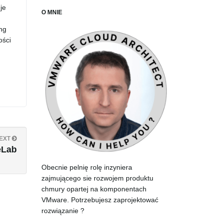
je
O MNIE
ng
ości
EXT
eLab
Obecnie pelnię rolę inzyniera
zajmującego sie rozwojem produktu
chmury opartej na komponentach
VMware. Potrzebujesz zaprojektować
rozwiązanie ?