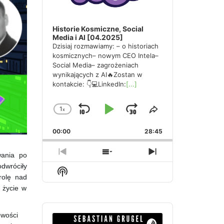
Historie Kosmiczne, Social
Media i AI [04.2025]
Dzisiaj rozmawiamy: – o historiach
kosmicznych– nowym CEO Intela–
Social Media– zagrożeniach
wynikających z AI🔥Zostan w
kontakcie: 👇💻LinkedIn:
[...]
1
x
Skip
Play
Jump
Change
Share
Playback
This
Backward
Pause
Forward
00:00
Rate
28:45
Episode
Previous
Show
Next
wania po
Episode
Episodes
Episode
dwróciły
Show
List
rolę nad
Podcast
 życie w
Information
Audio
owości
Player