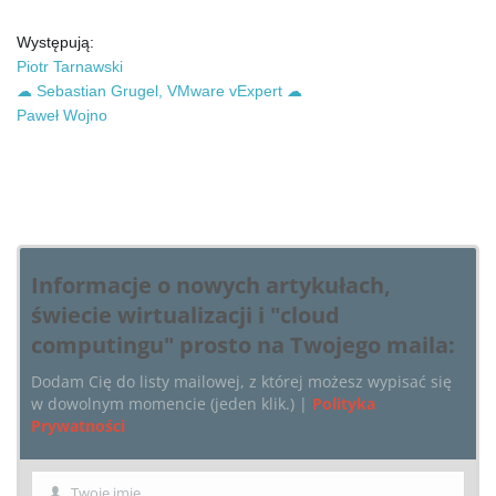
g
Występują:
Piotr Tarnawski
☁ Sebastian Grugel, VMware vExpert ☁
a
Paweł Wojno
t
Informacje o nowych artykułach,
i
świecie wirtualizacji i "cloud
computingu" prosto na Twojego maila:
Dodam Cię do listy mailowej, z której możesz wypisać się
o
w dowolnym momencie (jeden klik.) |
Polityka
Prywatności
n
Twoje imię