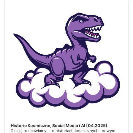
Audio
h
Player
k
e
y
w
o
r
d
Historie Kosmiczne, Social Media i AI [04.2025]
Dzisiaj rozmawiamy: – o historiach kosmicznych– nowym