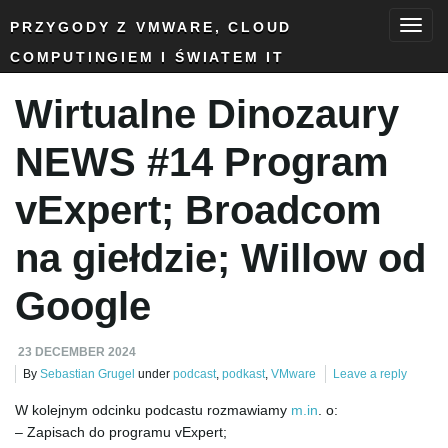
PRZYGODY Z VMWARE, CLOUD
COMPUTINGIEM I ŚWIATEM IT
T
Wirtualne Dinozaury
o
NEWS #14 Program
vExpert; Broadcom
g
na giełdzie; Willow od
Google
g
23 DECEMBER 2024
By
Sebastian Grugel
under
podcast
,
podkast
,
VMware
Leave a reply
l
W kolejnym odcinku podcastu rozmawiamy
m.in
. o:
– Zapisach do programu vExpert;