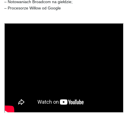
– Notowaniach Broadcom na giełdzie;
– Procesorze Willow od Google
e
n
a
v
i