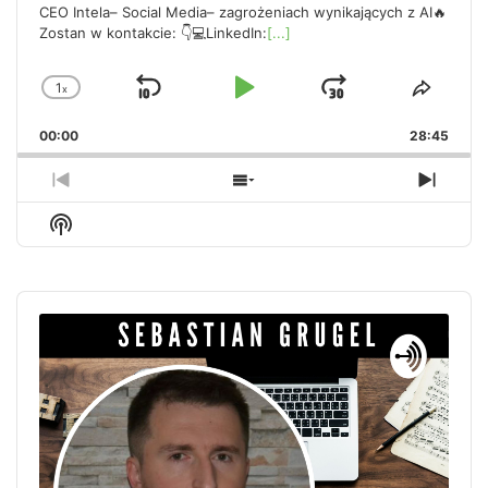
CEO Intela– Social Media– zagrożeniach wynikających z AI🔥
Zostan w kontakcie: 👇💻LinkedIn:
[...]
1
x
Skip
Play
Jump
Change
Share
Playback
This
Backward
Pause
Forward
00:00
Rate
28:45
Episo
Previous
Show
Next
Episode
Episodes
Episo
Show
List
Podcast
Information
Audio
Player