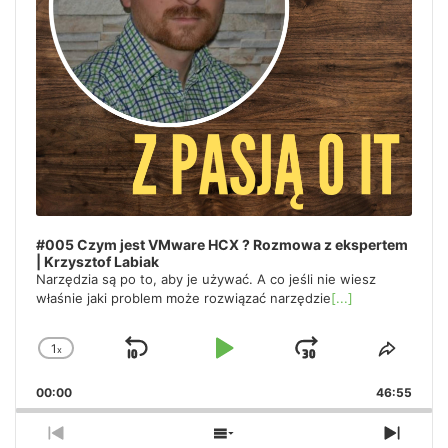
#005 Czym jest VMware HCX ? Rozmowa z ekspertem
| Krzysztof Labiak
Narzędzia są po to, aby je używać. A co jeśli nie wiesz
właśnie jaki problem może rozwiązać narzędzie
[...]
1
x
Skip
Play
Jump
Change
Share
Playback
This
Backward
Pause
Forward
00:00
Rate
46:55
Episo
Previous
Show
Next