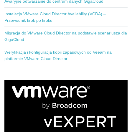
Awaryjne odtwarzanie do centrum danych GigaCloud
Instalacja VMware Cloud Director Availability (VCDA) –
Przewodnik krok po kroku
Migracja do VMware Cloud Director na podstawie scenariusza dla
GigaCloud
Weryfikacja i konfiguracja kopii zapasowych od Veeam na
platformie VMware Cloud Director