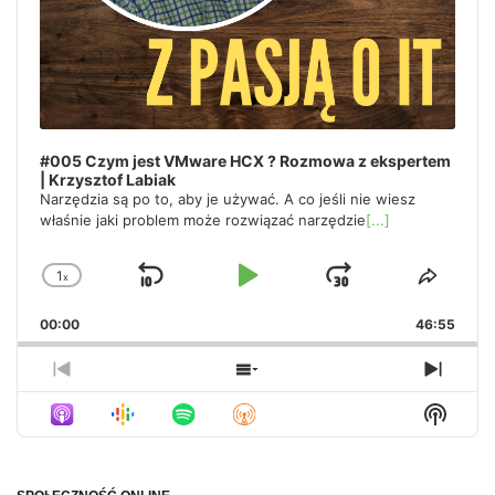
#005 Czym jest VMware HCX ? Rozmowa z ekspertem
| Krzysztof Labiak
Narzędzia są po to, aby je używać. A co jeśli nie wiesz
właśnie jaki problem może rozwiązać narzędzie
[...]
1
x
Skip
Play
Jump
Change
Share
Playback
This
Backward
Pause
Forward
00:00
Rate
46:55
Episo
Previous
Show
Next
Episode
Episodes
Episo
Show
List
Podca
Inform