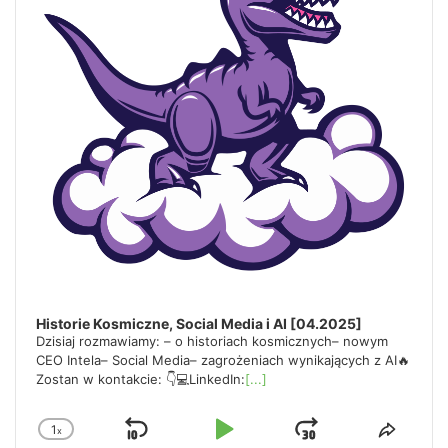
o
r
d
Historie Kosmiczne, Social Media i AI [04.2025]
Dzisiaj rozmawiamy: – o historiach kosmicznych– nowym
CEO Intela– Social Media– zagrożeniach wynikających z AI🔥
Zostan w kontakcie: 👇💻LinkedIn:
[...]
1
x
Skip
Play
Jump
Change
Share