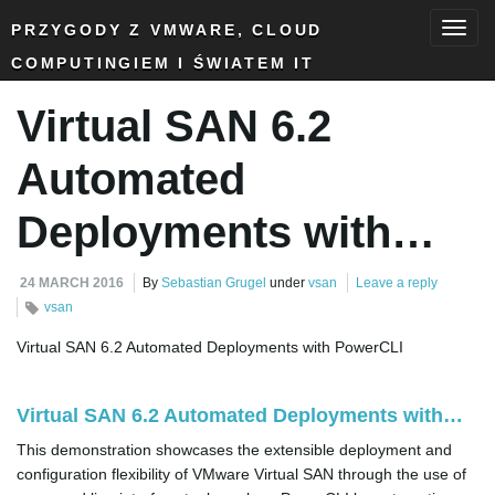
PRZYGODY Z VMWARE, CLOUD
COMPUTINGIEM I ŚWIATEM IT
T
Virtual SAN 6.2
o
Automated
Deployments with…
g
24 MARCH 2016
By
Sebastian Grugel
under
vsan
Leave a reply
vsan
Virtual SAN 6.2 Automated Deployments with PowerCLI
g
Virtual SAN 6.2 Automated Deployments with…
l
This demonstration showcases the extensible deployment and
configuration flexibility of VMware Virtual SAN through the use of