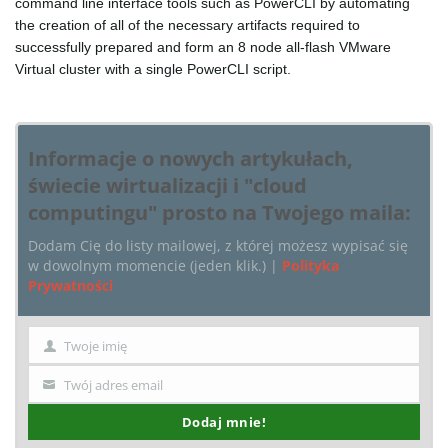
command line interface tools such as PowerCLI by automating
the creation of all of the necessary artifacts required to
e
successfully prepared and form an 8 node all-flash VMware
Virtual cluster with a single PowerCLI script.
n
Informacje o nowych artykułach,
świecie wirtualizacji i "cloud
a
computingu" prosto na Twojego maila:
Dodam Cię do listy mailowej, z której możesz wypisać się
w dowolnym momencie (jeden klik.) |
Polityka
Prywatności
v
Twoje imię
Imię
i
Twój adres email
Twój
email
Dodaj mnie!