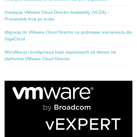
Instalacja VMware Cloud Director Availability (VCDA) –
Przewodnik krok po kroku
Migracja do VMware Cloud Director na podstawie scenariusza dla
GigaCloud
Weryfikacja i konfiguracja kopii zapasowych od Veeam na
platformie VMware Cloud Director