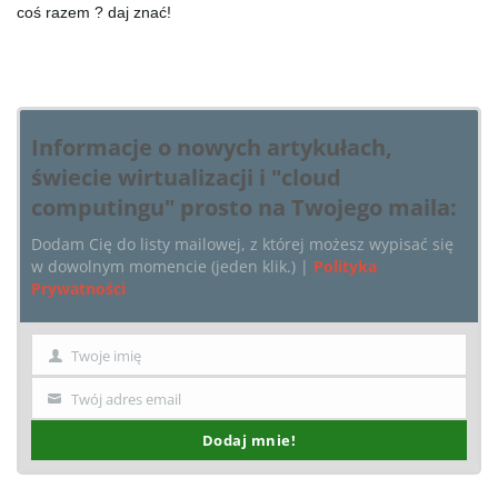
coś razem ? daj znać!
g
a
Informacje o nowych artykułach,
świecie wirtualizacji i "cloud
computingu" prosto na Twojego maila:
t
Dodam Cię do listy mailowej, z której możesz wypisać się
w dowolnym momencie (jeden klik.) |
Polityka
Prywatności
i
Twoje imię
Imię
o
Twój adres email
Twój
email
Dodaj mnie!
n