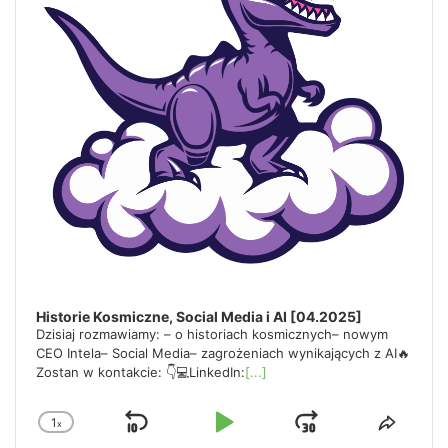
o
r
d
Historie Kosmiczne, Social Media i AI [04.2025]
Dzisiaj rozmawiamy: – o historiach kosmicznych– nowym
CEO Intela– Social Media– zagrożeniach wynikających z AI🔥
Zostan w kontakcie: 👇💻LinkedIn:
[...]
1
x
Skip
Play
Jump
Change
Share