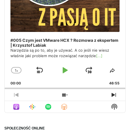
#005 Czym jest VMware HCX ? Rozmowa z ekspertem
| Krzysztof Labiak
Narzędzia są po to, aby je używać. A co jeśli nie wiesz
właśnie jaki problem może rozwiązać narzędzie
[...]
1
x
Skip
Play
Jump
Change
Share
Playback
This
Backward
Pause
Forward
00:00
Rate
46:55
Episo
Previous
Show
Next
Episode
Episodes
Episo
Show
List
Podca
Inform
SPOŁECZNOŚĆ ONLINE