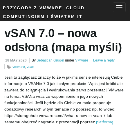
PRZYGODY Z VMWARE, CLOUD
COMPUTINGIEM I ŚWIATEM IT
T
vSAN 7.0 – nowa
o
odsłona (mapa myśli)
18 MAY 2020
By
Sebastian Grugel
under
VMware
Leave a reply
g
vmware
,
vsan
Jeśli tu zaglądasz znaczy to że w jakimś sensie interesują Ciebie
informacje o VSANie 7.0 jak i całym prdukcie. Wpis jest krótki ale
zawiera do sciągnięcia i wydrukowania zarys prezentacji VMware
g
na temat VSANa wraz ze wspomnieniem jego nowych
funkcjonalności. Jeśli będzie dla Ciebie za mało proponuję
dodatkowy research w tym temacie np poprzez np. to wideo:
https://storagehub.vmware.com/t/what-s-new-in-vsan-7 lub
l
samemu obejrzeć nagranie z prezentacji poprzez
platformę