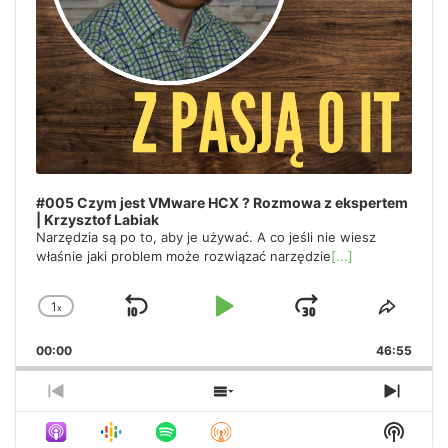
#005 Czym jest VMware HCX ? Rozmowa z ekspertem
| Krzysztof Labiak
Narzędzia są po to, aby je używać. A co jeśli nie wiesz
właśnie jaki problem może rozwiązać narzędzie
[...]
1
x
Skip
Play
Jump
Change
Share
Playback
This
Backward
Pause
Forward
00:00
Rate
46:55
Episo
Previous
Show
Next
Episode
Episodes
Episo
Show
List