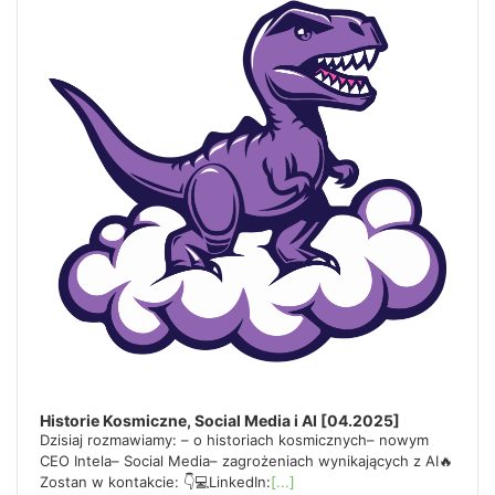
e
y
w
o
r
d
Historie Kosmiczne, Social Media i AI [04.2025]
Dzisiaj rozmawiamy: – o historiach kosmicznych– nowym
CEO Intela– Social Media– zagrożeniach wynikających z AI🔥
Zostan w kontakcie: 👇💻LinkedIn:
[...]