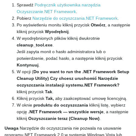
Sprawdź
Podręcznik użytkownika narzędzia
e
Oczyszczanie.NET Framework
.
Pobierz
Narzędzie do oczyszczania.NET Framework
.
Po wyświetleniu monitu kliknij przycisk
Otwórz
, a następnie
kliknij przycisk
Wyodrębnij
.
n
W wyodrębnionych plików kliknij dwukrotnie
cleanup_tool.exe
.
Jeśli zapyta monit o hasło administratora lub o
potwierdzenie, podać hasło, a następnie kliknij przycisk
a
Kontynuuj
.
W opcji (
Do you want to run the .NET Framework Setup
Cleanup Utility)
Czy chcesz uruchomić Narzędzie
oczyszczania instalacji systemu.NET Framework?
v
kliknij przycisk
Tak
.
Kliknij przycisk
Tak,
aby zaakceptować umowę licencyjną.
W oknie
produktu do oczyszczania
kliknij listę, wybierz
opcję
.NET Framework — wszystkie wersje
, a następnie
i
kliknij
Oczyszczanie teraz (Cleanup Now)
.
Uwaga
Narzędzie do oczyszczania nie pozwala na usuwanie
programu.NET Framework 2.0 w systemie Windows Vista lub