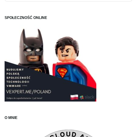
Podca
Inform
SPOŁECZNOŚĆ ONLINE
O MNIE