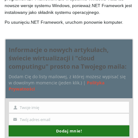
g
nowsze wersje systemu Windows, ponieważ.NET Framework jest
instalowany jako składnik systemu operacyjnego.
Po usunięciu.NET Framework, uruchom ponownie komputer.
a
Informacje o nowych artykułach,
świecie wirtualizacji i "cloud
t
computingu" prosto na Twojego maila:
Dodam Cię do listy mailowej, z której możesz wypisać się
w dowolnym momencie (jeden klik.) |
Polityka
i
Prywatności
Twoje imię
o
Imię
Twój adres email
Twój
email
Dodaj mnie!
n