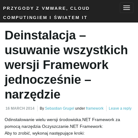
PRZYGODY Z VMWARE, CLOUD
COMPUTINGIEM I ŚWIATEM IT
T
Deinstalacja –
o
usuwanie wszystkich
wersji Framework
g
jednocześnie –
narzędzie
g
16 MARCH 2014
By
Sebastian Grugel
under
framework
Leave a reply
Odinstalowanie wielu wersji środowiska.NET Framework za
l
pomocą narzędzia Oczyszczanie.NET Framework:
Aby to zrobić, wykonaj następujące kroki: